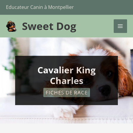
Aller
Educateur Canin à Montpellier
au
Sweet Dog
contenu
UTATEUR
MAI
ME
UTATEUR
Cavalier King
Charles
FICHES DE RACE