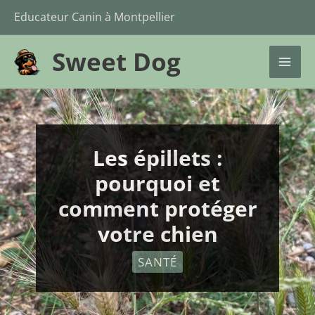
Aller
Educateur Canin à Montpellier
au
Sweet Dog
contenu
UTATEUR
MAI
ME
UTATEUR
Les épillets :
pourquoi et
comment protéger
votre chien
SANTÉ