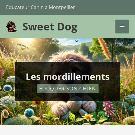
Aller
Educateur Canin à Montpellier
au
Sweet Dog
contenu
UTATEUR
MAI
ME
UTATEUR
Les mordillements
EDUQUER SON CHIEN